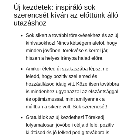
Új kezdetek: inspiráló sok
szerencsét kíván az előttünk álló
utazáshoz
Sok sikert a további törekvésekhez és az új
kihívásokhoz! Nincs kétségem afelől, hogy
minden jövőbeni törekvése sikerrel jár,
hiszen a helyes irányba halad előre.
Amikor életed új szakaszába lépsz, ne
feledd, hogy pozitív szellemed és
hozzáállásod idáig vitt. Közelítsen továbbra
is mindenhez ugyanazzal az elszántsággal
és optimizmussal, mint amilyennek a
múltban a sikere volt. Sok szerencsét!
Gratulálok az új kezdethez! Törekedj
folyamatosan jövőbeli céljaid felé, pozitív
kilátásod és jó lelked pedig továbbra is