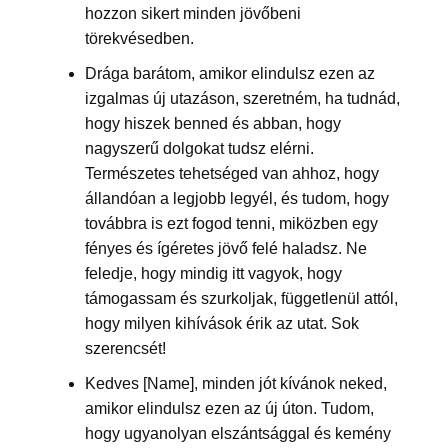
hozzon sikert minden jövőbeni
törekvésedben.
Drága barátom, amikor elindulsz ezen az
izgalmas új utazáson, szeretném, ha tudnád,
hogy hiszek benned és abban, hogy
nagyszerű dolgokat tudsz elérni.
Természetes tehetséged van ahhoz, hogy
állandóan a legjobb legyél, és tudom, hogy
továbbra is ezt fogod tenni, miközben egy
fényes és ígéretes jövő felé haladsz. Ne
feledje, hogy mindig itt vagyok, hogy
támogassam és szurkoljak, függetlenül attól,
hogy milyen kihívások érik az utat. Sok
szerencsét!
Kedves [Name], minden jót kívánok neked,
amikor elindulsz ezen az új úton. Tudom,
hogy ugyanolyan elszántsággal és kemény