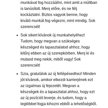
munkával fog hozzáállni, mint amit a múltban
is tanúsított. Menj előre, és ne félj
kockáztatni. Biztos vagyok benne, hogy
kiváló munkát fog végezni, mint mindig. Sok
szerencsét!
Sok sikert kívánok új munkahelyéhez!
Tudom, hogy megvan a szükséges
készséged és tapasztalatod ahhoz, hogy
kitűnj ebben az új szerepkörben. Menj ki és
mutasd meg nekik, miből vagy! Sok
szerencsét!
Szia, gratulálok az új fellépésedhez! Minden
jót kívánok, amikor elkezdi karrierjének ezt
az izgalmas új fejezetét. Megvan a
készségek és a tapasztalat ahhoz, hogy ezt
az új pozíciót leverje, és tudom, hogy a
legtöbbet fogja kihozni ebből a lehetőségből.