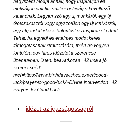
nagyszerű módja annak, hogy inspiráljon és
motiváljon valakit, amikor nekivág a következő
kalandnak. Legyen szó egy új munkáról, egy új
életszakaszról vagy egyszerűen egy új kihívásról,
egy átgondolt idézet bátorítást és inspirációt adhat.
Tehát, ha egyedi és értelmes módot keres
támogatásának kimutatására, miért ne vegyen
fontolóra egy híres idézetet a szerencse
üzenetében: 'Isteni beavatkozás | 42 ima a jó
szerencséért'
href=https://www.birthdaywishes.expert/good-
luck/prayer-for-good-luck/>Divine Intervention | 42
Prayers for Good Luck
idézet az igazságosságról