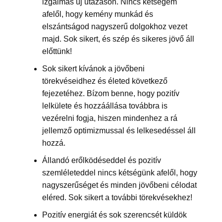
izgalmas új utazáson. Nincs kétségem
afelől, hogy kemény munkád és
elszántságod nagyszerű dolgokhoz vezet
majd. Sok sikert, és szép és sikeres jövő áll
előttünk!
Sok sikert kívánok a jövőbeni
törekvéseidhez és életed következő
fejezetéhez. Bízom benne, hogy pozitív
lelkülete és hozzáállása továbbra is
vezérelni fogja, hiszen mindenhez a rá
jellemző optimizmussal és lelkesedéssel áll
hozzá.
Állandó erőlködéseddel és pozitív
szemléleteddel nincs kétségünk afelől, hogy
nagyszerűséget és minden jövőbeni célodat
eléred. Sok sikert a további törekvésekhez!
Pozitív energiát és sok szerencsét küldök