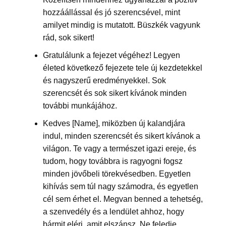
hozzáállással és jó szerencsével, mint
amilyet mindig is mutatott. Büszkék vagyunk
rád, sok sikert!
Gratulálunk a fejezet végéhez! Legyen
életed következő fejezete tele új kezdetekkel
és nagyszerű eredményekkel. Sok
szerencsét és sok sikert kívánok minden
további munkájához.
Kedves [Name], miközben új kalandjára
indul, minden szerencsét és sikert kívánok a
világon. Te vagy a természet igazi ereje, és
tudom, hogy továbbra is ragyogni fogsz
minden jövőbeli törekvésedben. Egyetlen
kihívás sem túl nagy számodra, és egyetlen
cél sem érhet el. Megvan benned a tehetség,
a szenvedély és a lendület ahhoz, hogy
bármit elérj, amit elszánsz. Ne feledje,