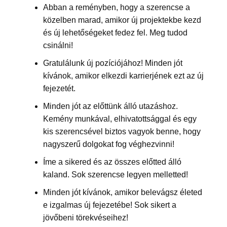
Abban a reményben, hogy a szerencse a
közelben marad, amikor új projektekbe kezd
és új lehetőségeket fedez fel. Meg tudod
csinálni!
Gratulálunk új pozíciójához! Minden jót
kívánok, amikor elkezdi karrierjének ezt az új
fejezetét.
Minden jót az előttünk álló utazáshoz.
Kemény munkával, elhivatottsággal és egy
kis szerencsével biztos vagyok benne, hogy
nagyszerű dolgokat fog véghezvinni!
Íme a sikered és az összes előtted álló
kaland. Sok szerencse legyen melletted!
Minden jót kívánok, amikor belevágsz életed
e izgalmas új fejezetébe! Sok sikert a
jövőbeni törekvéseihez!