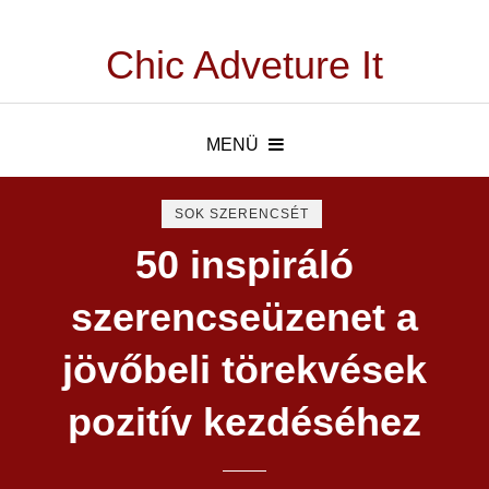
Chic Adveture It
MENÜ
SOK SZERENCSÉT
50 inspiráló
szerencseüzenet a
jövőbeli törekvések
pozitív kezdéséhez