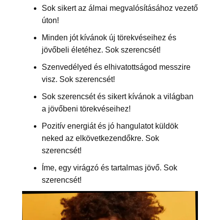
Sok sikert az álmai megvalósításához vezető
úton!
Minden jót kívánok új törekvéseihez és
jövőbeli életéhez. Sok szerencsét!
Szenvedélyed és elhivatottságod messzire
visz. Sok szerencsét!
Sok szerencsét és sikert kívánok a világban
a jövőbeni törekvéseihez!
Pozitív energiát és jó hangulatot küldök
neked az elkövetkezendőkre. Sok
szerencsét!
Íme, egy virágzó és tartalmas jövő. Sok
szerencsét!