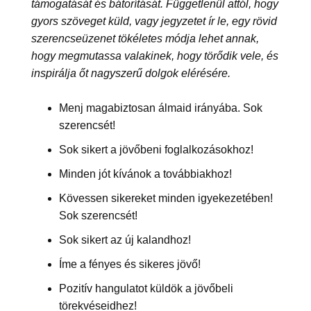
támogatását és bátorítását. Függetlenül attól, hogy
gyors szöveget küld, vagy jegyzetet ír le, egy rövid
szerencseüzenet tökéletes módja lehet annak,
hogy megmutassa valakinek, hogy törődik vele, és
inspirálja őt nagyszerű dolgok elérésére.
Menj magabiztosan álmaid irányába. Sok
szerencsét!
Sok sikert a jövőbeni foglalkozásokhoz!
Minden jót kívánok a továbbiakhoz!
Kövessen sikereket minden igyekezetében!
Sok szerencsét!
Sok sikert az új kalandhoz!
Íme a fényes és sikeres jövő!
Pozitív hangulatot küldök a jövőbeli
törekvéseidhez!