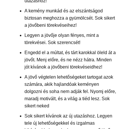
utazáshoz!
A kemény munkád és az elszántságod
biztosan meghozza a gyümölcsét. Sok sikert
a jövőbeni törekvéseihez!
Legyen a jövője olyan fényes, mint a
törekvései. Sok szerencsét!
Engedd el a múltat, és tárt karokkal öleld át a
jövőt. Menj előre, és ne nézz hátra. Minden
jót kívánok a jövőbeni törekvéseidhez!
A jövő végtelen lehetőségeket tartogat azok
számára, akik hajlandóak keményen
dolgozni és soha nem adják fel. Nyomj előre,
maradj motivált, és a világ a tiéd lesz. Sok
sikert neked
Sok sikert kívánok az új utazáshoz. Legyen
tele új lehetőségekkel és izgalmas