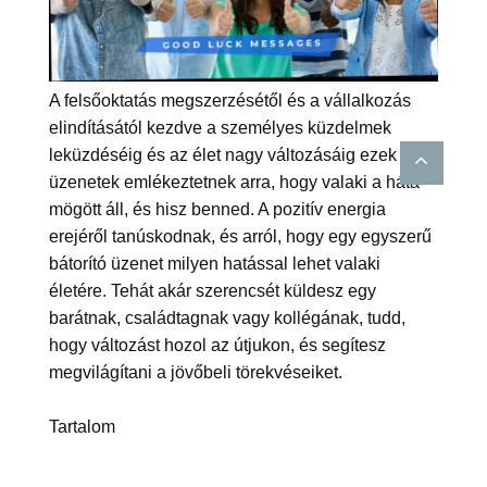
A felsőoktatás megszerzésétől és a vállalkozás
elindításától kezdve a személyes küzdelmek
leküzdéséig és az élet nagy változásáig ezek az
üzenetek emlékeztetnek arra, hogy valaki a háta
mögött áll, és hisz benned. A pozitív energia
erejéről tanúskodnak, és arról, hogy egy egyszerű
bátorító üzenet milyen hatással lehet valaki
életére. Tehát akár szerencsét küldesz egy
barátnak, családtagnak vagy kollégának, tudd,
hogy változást hozol az útjukon, és segítesz
megvilágítani a jövőbeli törekvéseiket.
Tartalom