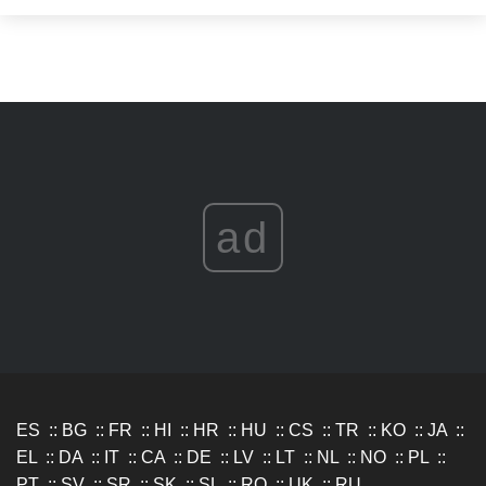
ad
ES
::
BG
::
FR
::
HI
::
HR
::
HU
::
CS
::
TR
::
KO
::
JA
::
EL
::
DA
::
IT
::
CA
::
DE
::
LV
::
LT
::
NL
::
NO
::
PL
::
PT
::
SV
::
SR
::
SK
::
SL
::
RO
::
UK
::
RU