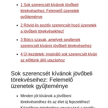
1
Sok szerencsét kívánok jövőbeli
törekvéseihez: Felemelő üzenetek
gyűjteménye
2
Rövid és pozitív szerencsét hozó üzenetek
a jövőbeli törekvésekhez!
3
Bölcs szavak, amelyek segítenek
szerencsét kívánni jövőbeli törekvéseihez
4
Új kezdetek: inspiráló sok szerencsét kíván
az előttünk álló utazáshoz
Sok szerencsét kívánok jövőbeli
törekvéseihez: Felemelő
üzenetek gyűjteménye
Minden jót kívánok a jövőbeni
törekvéseidhez és az élet új fejezetéhez!
Közelítsen mindenhez ugyanazzal a pozitív