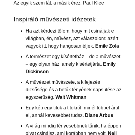
Az egyik szem lát, a másik érez. Paul Klee
Inspiráló művészeti idézetek
Ha azt kérdezi tőlem, hogy mit csináljak e
világban, én, művész, azt válaszolom: azért
vagyok itt, hogy hangosan éljek.
Emile Zola
A természet egy kísértetház – de a művészet
– egy olyan ház, amely kísértetjárta.
Emily
Dickinson
A művészet művészete, a kifejezés
dicsősége és a betűk fényének napsütése az
egyszerűség.
Walt Whitman
Egy kép egy titok a titokról, minél többet árul
el, annál kevesebbet tudsz.
Diane Arbus
A világ mindig fényesebbnek tűnik, ha éppen
olyat csinálsz, ami korábban nem volt.
Neil