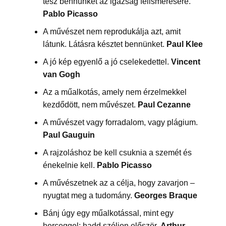
tesz bennünket az igazság felismerésére.
Pablo Picasso
A művészet nem reprodukálja azt, amit
látunk. Látásra késztet bennünket.
Paul Klee
A jó kép egyenlő a jó cselekedettel.
Vincent
van Gogh
Az a műalkotás, amely nem érzelmekkel
kezdődött, nem művészet.
Paul Cezanne
A művészet vagy forradalom, vagy plágium.
Paul Gauguin
A rajzoláshoz be kell csuknia a szemét és
énekelnie kell.
Pablo Picasso
A művészetnek az a célja, hogy zavarjon –
nyugtat meg a tudomány.
Georges Braque
Bánj úgy egy műalkotással, mint egy
herceggel: hadd szóljon először.
Arthur