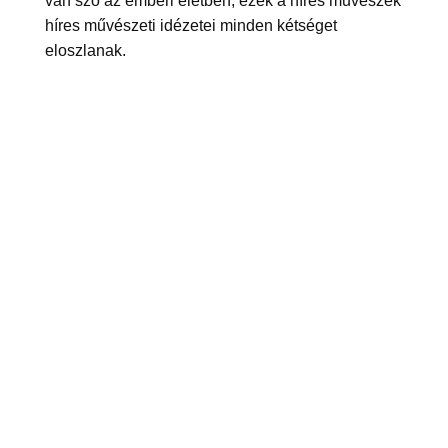
van szó az emberi életben, ezek a híres művészek
híres művészeti idézetei minden kétséget
eloszlanak.