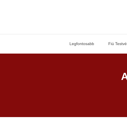
Legfontosabb
Fiú Testvé
A