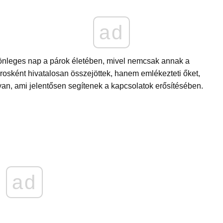
ad
nleges nap a párok életében, mivel nemcsak annak a
osként hivatalosan összejöttek, hanem emlékezteti őket,
yan, ami jelentősen segítenek a kapcsolatok erősítésében.
ad