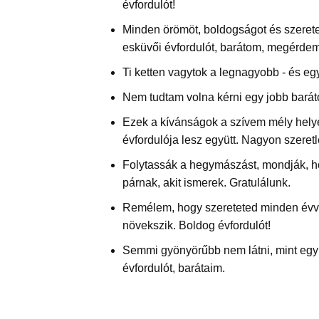
évfordulót!
Minden örömöt, boldogságot és szerete
esküvői évfordulót, barátom, megérdem
Ti ketten vagytok a legnagyobb - és eg
Nem tudtam volna kérni egy jobb barát
Ezek a kívánságok a szívem mély hely
évfordulója lesz együtt. Nagyon szeretl
Folytassák a hegymászást, mondják, h
párnak, akit ismerek. Gratulálunk.
Remélem, hogy szereteted minden évve
növekszik. Boldog évfordulót!
Semmi gyönyörűbb nem látni, mint egy
évfordulót, barátaim.