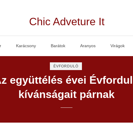
Chic Adveture It
r
Karácsony
Barátok
Aranyos
Virágok
ÉVFORDULÓ
z együttélés évei Évfordu
kívánságait párnak