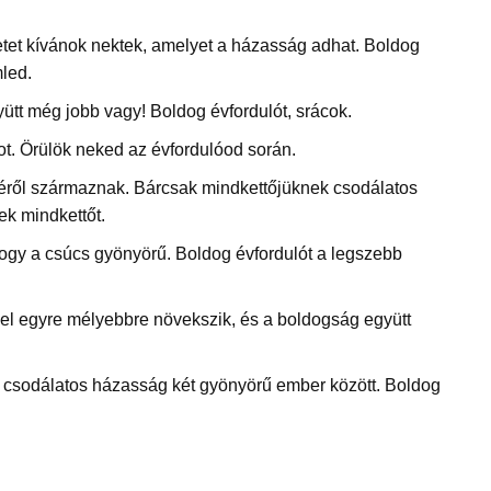
tet kívánok nektek, amelyet a házasság adhat. Boldog
led.
yütt még jobb vagy! Boldog évfordulót, srácok.
ot. Örülök neked az évfordulóod során.
éről származnak. Bárcsak mindkettőjüknek csodálatos
ek mindkettőt.
ogy a csúcs gyönyörű. Boldog évfordulót a legszebb
l egyre mélyebbre növekszik, és a boldogság együtt
 csodálatos házasság két gyönyörű ember között. Boldog