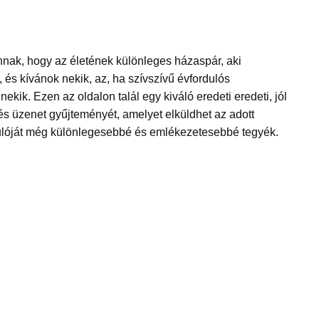
nak, hogy az életének különleges házaspár, aki
k, és kívánok nekik, az, ha szívszívű évfordulós
ekik. Ezen az oldalon talál egy kiváló eredeti eredeti, jól
 és üzenet gyűjteményét, amelyet elküldhet az adott
ulóját még különlegesebbé és emlékezetesebbé tegyék.