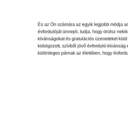
És az Ön számára az egyik legjobb módja an
évfordulóját ünnepli, tudja, hogy örülsz neki
kívánságokat és gratulációs üzeneteket küld n
kidolgozott, szívből jövő évforduló-kívánság
különleges párnak az életében, hogy évford