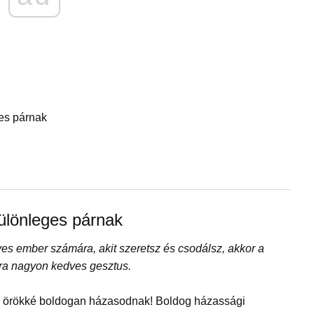
ges párnak
különleges párnak
es ember számára, akit szeretsz és csodálsz, akkor a
ra nagyon kedves gesztus.
é örökké boldogan házasodnak! Boldog házassági