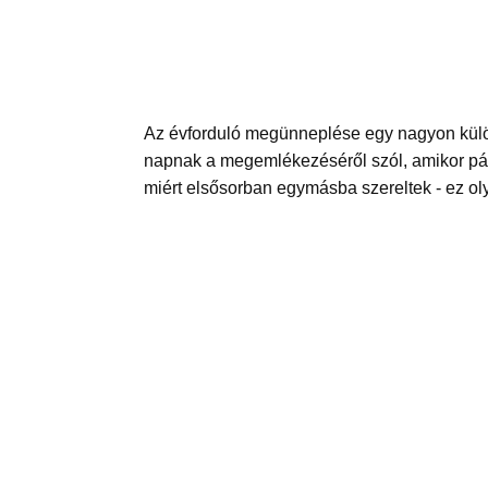
Az évforduló megünneplése egy nagyon külö
napnak a megemlékezéséről szól, amikor pár
miért elsősorban egymásba szereltek - ez ol