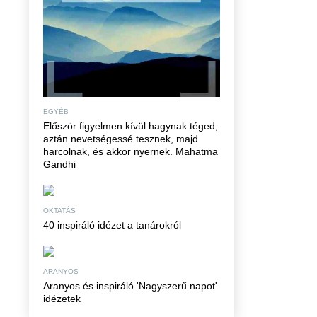
EGYÉB
Először figyelmen kívül hagynak téged,
aztán nevetségessé tesznek, majd
harcolnak, és akkor nyernek. Mahatma
Gandhi
OKTATÁS
40 inspiráló idézet a tanárokról
ARANYOS
Aranyos és inspiráló 'Nagyszerű napot'
idézetek